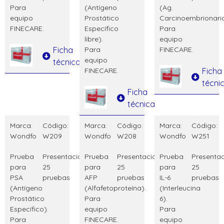
Para
(Antígeno
(Ag.
equipo
Prostático
Carcinoembrionario
FINECARE.
Específico
Para
libre).
equipo
Ficha
Para
FINECARE.
equipo
técnica
FINECARE.
Ficha
técni
Ficha
técnica
Marca:
Código:
Marca:
Código:
Marca:
Código:
Wondfo
W209
Wondfo
W208
Wondfo
W251
Prueba
Presentación:
Prueba
Presentación:
Prueba
Presentac
para
25
para
25
para
25
PSA
pruebas
AFP
pruebas
IL-6
pruebas
(Antígeno
(Alfafetoproteína).
(Interleucina
Prostático
Para
6).
Específico).
equipo
Para
Para
FINECARE.
equipo