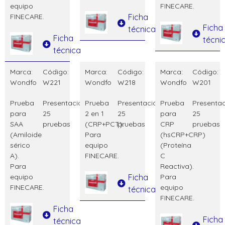
equipo
FINECARE.
FINECARE.
Ficha
Ficha
técnica
Ficha
técni
técnica
Marca:
Código:
Marca:
Código:
Marca:
Código:
Wondfo
W221
Wondfo
W218
Wondfo
W201
Prueba
Presentación:
Prueba
Presentación:
Prueba
Presentac
para
25
2 en 1
25
para
25
SAA
pruebas
(CRP+PCT).
pruebas
CRP
pruebas
(Amiloide
Para
(hsCRP+CRP)
sérico
equipo
(Proteína
A).
FINECARE.
C
Para
Reactiva).
equipo
Ficha
Para
FINECARE.
equipo
técnica
FINECARE.
Ficha
Ficha
técnica