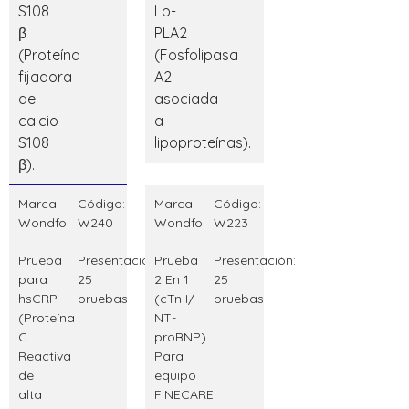
Marca:
Código:
Marca:
Código:
Wondfo
W240
Wondfo
W223
Prueba
Presentación:
Prueba
Presentación:
para
25
2 En 1
25
hsCRP
pruebas
(cTn I/
pruebas
(Proteína
NT-
C
proBNP).
Reactiva
Para
de
equipo
alta
FINECARE.