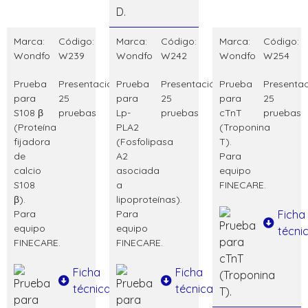
Marca:
Código:
Marca:
Código:
Marca:
Código:
Wondfo
W239
Wondfo
W242
Wondfo
W254
Prueba
Presentación:
Prueba
Presentación:
Prueba
Presentac
para
25
para
25
para
25
S108 β
pruebas
Lp-
pruebas
cTnT
pruebas
(Proteína
PLA2
(Troponina
fijadora
(Fosfolipasa
T).
de
A2
Para
calcio
asociada
equipo
S108
a
FINECARE.
β).
lipoproteínas).
Para
Para
Ficha
equipo
equipo
técni
FINECARE.
FINECARE.
Ficha
Ficha
técnica
técnica