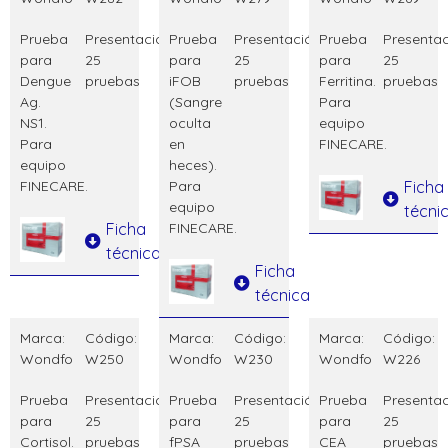
Prueba
Presentación:
Prueba
Presentación:
Prueba
Presentac
para
25
para
25
para
25
Dengue
pruebas
iFOB
pruebas
Ferritina.
pruebas
Ag.
(Sangre
Para
NS1.
oculta
equipo
Para
en
FINECARE.
equipo
heces).
FINECARE.
Para
Ficha
equipo
técni
Ficha
FINECARE.
técnica
Ficha
técnica
Marca:
Código:
Marca:
Código:
Marca:
Código:
Wondfo
W250
Wondfo
W230
Wondfo
W226
Prueba
Presentación:
Prueba
Presentación:
Prueba
Presentac
para
25
para
25
para
25
Cortisol.
pruebas
fPSA
pruebas
CEA
pruebas