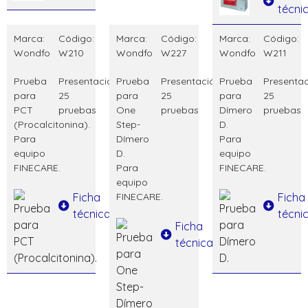
técni
Marca:
Código:
Marca:
Código:
Marca:
Código:
Wondfo
W210
Wondfo
W227
Wondfo
W211
Prueba
Presentación:
Prueba
Presentación:
Prueba
Presentac
para
25
para
25
para
25
PCT
pruebas
One
pruebas
Dímero
pruebas
(Procalcitonina).
Step-
D.
Para
Dímero
Para
equipo
D.
equipo
FINECARE.
Para
FINECARE.
equipo
Ficha
FINECARE.
Ficha
técnica
técni
Ficha
técnica