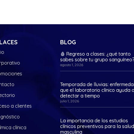
LACES
BLOG
cio
🩸 Regreso a clases: ¿qué tanto
sabes sobre tu grupo sanguíneo
rporativo
agosto 1, 2026
omociones
ntacto
Temporada de lluvias: enfermed
que el laboratorio clínico ayuda 
ectorio
detectar a tiempo
julio 1, 2026
eso a clientes
agnóstico
La importancia de los estudios
clínicos preventivos para la salu
mica clínica
masculina