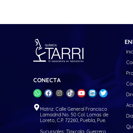
EN
Ini
Co
Pr
CONECTA
Co
Dir
Acc
Matriz: Calle General Francisco
Lamadrid No. 50 Col. Lomas de
Di
Loreto, C.P. 72260, Puebla, Pue.
Quí
Sucursales: Tlaxcala, Guerrero,