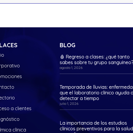
LACES
BLOG
cio
🩸 Regreso a clases: ¿qué tanto
sabes sobre tu grupo sanguíneo
rporativo
agosto 1, 2026
omociones
ntacto
Temporada de lluvias: enfermed
que el laboratorio clínico ayuda 
ectorio
detectar a tiempo
julio 1, 2026
eso a clientes
agnóstico
La importancia de los estudios
clínicos preventivos para la salu
mica clínica