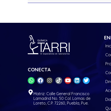
EN
Ini
Co
Pr
CONECTA
Co
Dir
Acc
Matriz: Calle General Francisco
Lamadrid No. 50 Col. Lomas de
Di
Loreto, C.P. 72260, Puebla, Pue.
Quí