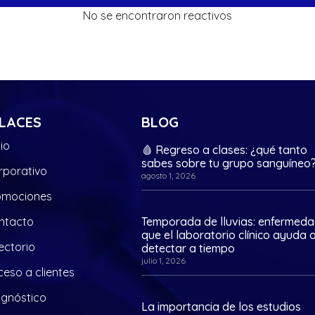
No se encontraron reactivos
LACES
BLOG
cio
🩸 Regreso a clases: ¿qué tanto
sabes sobre tu grupo sanguíneo
rporativo
agosto 1, 2026
omociones
ntacto
Temporada de lluvias: enfermed
que el laboratorio clínico ayuda 
ectorio
detectar a tiempo
julio 1, 2026
eso a clientes
agnóstico
La importancia de los estudios