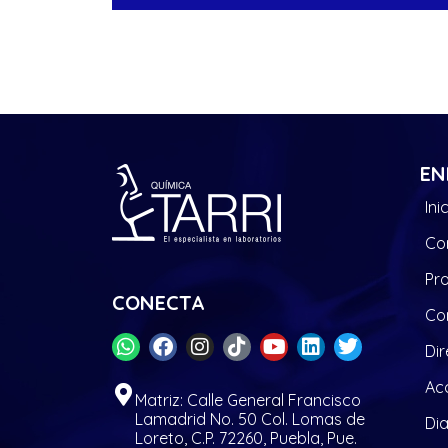
EN
Ini
Co
Pr
CONECTA
Co
Dir
Acc
Matriz: Calle General Francisco
Lamadrid No. 50 Col. Lomas de
Di
Loreto, C.P. 72260, Puebla, Pue.