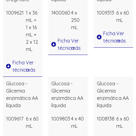
1009621
1 x 36
1400060
4 x
1009313
6 x 60
mL +
250
mL
1 x 16
mL
Ficha
Ver
mL +
Ficha
Ver
técnica
más
2 x 12
técnica
más
mL
Ficha
Ver
técnica
más
Glucosa -
Glucosa -
Glucosa -
Glicemia
Glicemia
Glicemia
enzimática AA
enzimática AA
enzimática AA
líquida
líquida
líquida
1009617
6 x 60
1009803
4 x 40
1008138
6 x 60
mL
mL
mL