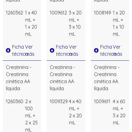
1260362
1 x 40
1009612
3 x 20
1008149
1 x 20
mL +
mL +
mL +
1 x 20
3 x 10
1 x 10
mL
mL
mL
Ficha
Ver
Ficha
Ver
Ficha
Ver
técnica
más
técnica
más
técnica
más
Creatinina -
Creatinina -
Creatinina -
Creatinina
Creatinina
Creatinina
cinética AA
cinética AA
cinética AA
líquida
líquida
líquida
1260360
2 x
1009329
4 x 40
1009611
4 x 60
100
mL +
mL +
mL +
2 x 20
3 x 20
2 x 25
mL
mL
mL