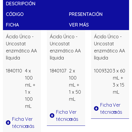
DESCRIPCIÓN
CÓDIGO
PRESENTACIÓN
FICHA
VER MÁS
Ácido Úrico -
Ácido Úrico -
Ácido Úrico -
Uricostat
Uricostat
Uricostat
enzimático AA
enzimático AA
enzimático AA
líquida
líquida
líquida
1840110
4 x
1840107
2 x
1009320
3 x 60
100
100
mL +
mL +
mL +
3 x 15
1 x
1 x 50
mL
100
mL
Ficha
Ver
mL
Ficha
Ver
técnica
más
Ficha
Ver
técnica
más
técnica
más