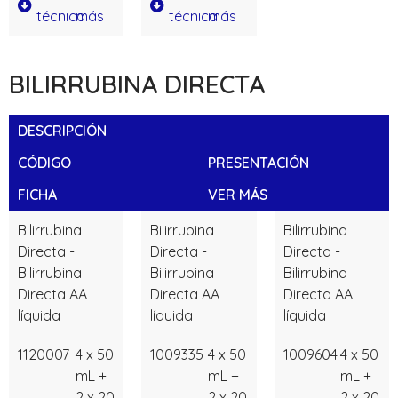
técnica
más
técnica
más
BILIRRUBINA DIRECTA
DESCRIPCIÓN
CÓDIGO
PRESENTACIÓN
FICHA
VER MÁS
Bilirrubina
Bilirrubina
Bilirrubina
Directa -
Directa -
Directa -
Bilirrubina
Bilirrubina
Bilirrubina
Directa AA
Directa AA
Directa AA
líquida
líquida
líquida
1120007
4 x 50
1009335
4 x 50
1009604
4 x 50
mL +
mL +
mL +
2 x 20
2 x 20
2 x 20