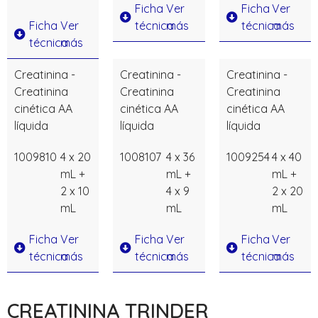
Ficha
Ver
Ficha
Ver
Ficha
Ver
técnica
más
técnica
más
técnica
más
Creatinina -
Creatinina -
Creatinina -
Creatinina
Creatinina
Creatinina
cinética AA
cinética AA
cinética AA
líquida
líquida
líquida
1009810
4 x 20
1008107
4 x 36
1009254
4 x 40
mL +
mL +
mL +
2 x 10
4 x 9
2 x 20
mL
mL
mL
Ficha
Ver
Ficha
Ver
Ficha
Ver
técnica
más
técnica
más
técnica
más
CREATININA TRINDER