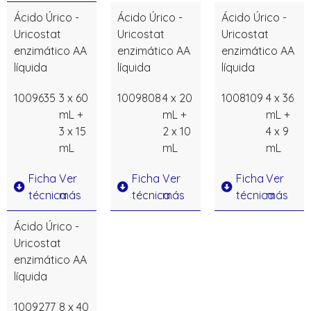
Ácido Úrico -
Ácido Úrico -
Ácido Úrico -
Uricostat
Uricostat
Uricostat
enzimático AA
enzimático AA
enzimático AA
líquida
líquida
líquida
1009635
3 x 60
1009808
4 x 20
1008109
4 x 36
mL +
mL +
mL +
3 x 15
2 x 10
4 x 9
mL
mL
mL
Ficha
Ver
Ficha
Ver
Ficha
Ver
técnica
más
técnica
más
técnica
más
Ácido Úrico -
Uricostat
enzimático AA
líquida
1009277
8 x 40