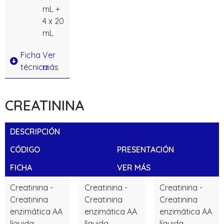
mL +
4 x 20
mL
Ficha
Ver
técnica
más
CREATININA
DESCRIPCIÓN
CÓDIGO
PRESENTACIÓN
FICHA
VER MÁS
Creatinina -
Creatinina -
Creatinina -
Creatinina
Creatinina
Creatinina
enzimática AA
enzimática AA
enzimática AA
líquida
líquida
líquida