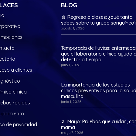
LACES
BLOG
cio
🩸 Regreso a clases: ¿qué tanto
sabes sobre tu grupo sanguíneo
rporativo
agosto 1, 2026
omociones
ntacto
Temporada de lluvias: enfermed
que el laboratorio clínico ayuda 
ectorio
detectar a tiempo
julio 1, 2026
eso a clientes
agnóstico
La importancia de los estudios
clínicos preventivos para la salu
mica clínica
masculina
junio 1, 2026
uebas rápidas
uipamiento
🌷 Mayo: Pruebas que cuidan, c
so de privacidad
mamá
mayo 7, 2026