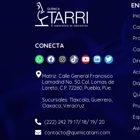
EN
Ini
Co
Pr
CONECTA
Co
Dir
Acc
Matriz: Calle General Francisco
Lamadrid No. 50 Col. Lomas de
Di
Loreto, C.P. 72260, Puebla, Pue.
Quí
Sucursales: Tlaxcala, Guerrero,
Oaxaca, Veracruz
Pr
Eq
(222) 242 79 17/ 18/ 19/ 20
Avi
contacto@quimicatarri.com