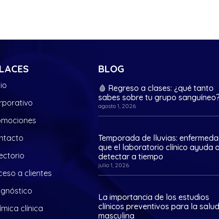
LACES
BLOG
cio
🩸 Regreso a clases: ¿qué tanto
sabes sobre tu grupo sanguíneo
rporativo
agosto 1, 2026
omociones
ntacto
Temporada de lluvias: enfermed
que el laboratorio clínico ayuda 
ectorio
detectar a tiempo
julio 1, 2026
eso a clientes
agnóstico
La importancia de los estudios
clínicos preventivos para la salu
mica clínica
masculina