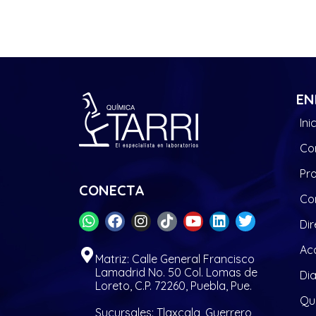
EN
Ini
Co
Pr
CONECTA
Co
Dir
Acc
Matriz: Calle General Francisco
Lamadrid No. 50 Col. Lomas de
Di
Loreto, C.P. 72260, Puebla, Pue.
Quí
Sucursales: Tlaxcala, Guerrero,