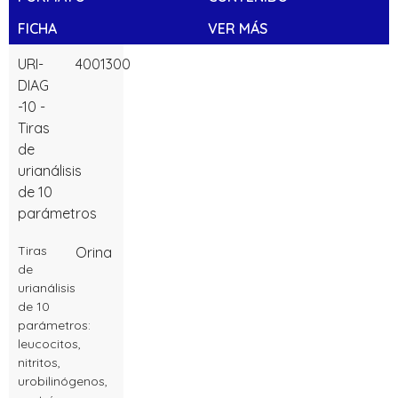
FICHA
VER MÁS
URI-
4001300
DIAG
-10 -
Tiras
de
urianálisis
de 10
parámetros
Tiras
Orina
de
urianálisis
de 10
parámetros:
leucocitos,
nitritos,
urobilinógenos,