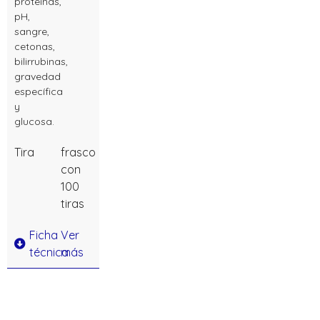
proteínas,
pH,
sangre,
cetonas,
bilirrubinas,
gravedad
específica
y
glucosa.
Tira
frasco
con
100
tiras
Ficha
Ver
técnica
más