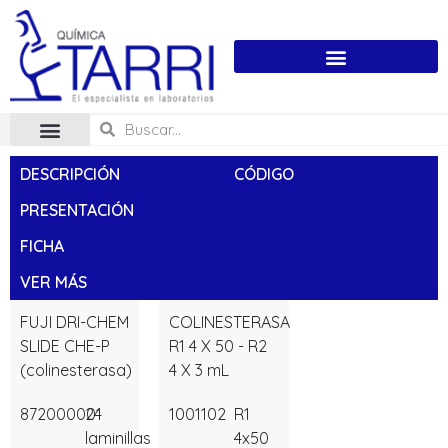
DESCRIPCIÓN
CÓDIGO
PRESENTACIÓN
FICHA
VER MÁS
FUJI DRI-CHEM
COLINESTERASA
SLIDE CHE-P
R1 4 X 50 - R2
(colinesterasa)
4 X 3 mL
872000001
24
1001102
R1
laminillas
4x50