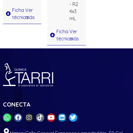
- R2
Ficha
Ver
4x3
técnica
más
mL
Ficha
Ver
técnica
más
CONECTA