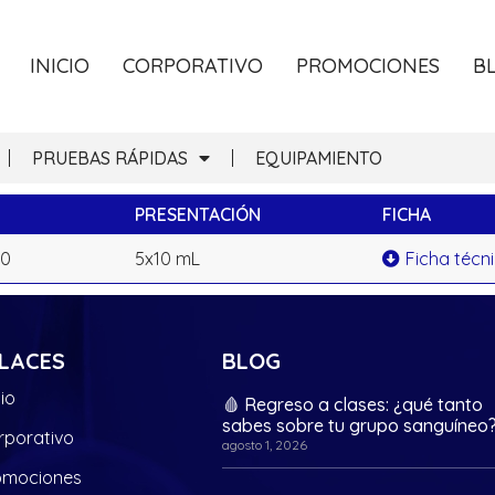
INICIO
CORPORATIVO
PROMOCIONES
B
PRUEBAS RÁPIDAS
EQUIPAMIENTO
PRESENTACIÓN
FICHA
40
5x10 mL
Ficha técn
LACES
BLOG
cio
🩸 Regreso a clases: ¿qué tanto
sabes sobre tu grupo sanguíneo
rporativo
agosto 1, 2026
omociones