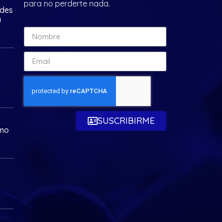
para no perderte nada.
ades
a
d
SUSCRIBIRME
omo