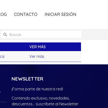
LOG
CONTACTO
INICIAR SESIÓN
VER MÁS
ica
Ver más
NEWSLETTER
¡Forma parte de nuestra red!
?
Contenido exclusivo, novedades,
descuentos… suscríbete al Newsletter