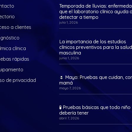
ntacto
Temporada de lluvias: enfermed
que el laboratorio clínico ayuda 
ectorio
detectar a tiempo
julio 1, 2026
eso a clientes
agnóstico
La importancia de los estudios
clínicos preventivos para la salu
mica clínica
masculina
junio 1, 2026
uebas rápidas
uipamiento
🌷 Mayo: Pruebas que cuidan, c
so de privacidad
mamá
mayo 7, 2026
🧪 Pruebas básicas que todo niño
debería tener
abril 7, 2026