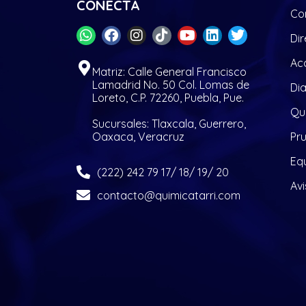
CONECTA
Co
Dir
Acc
Matriz: Calle General Francisco
Lamadrid No. 50 Col. Lomas de
Di
Loreto, C.P. 72260, Puebla, Pue.
Quí
Sucursales: Tlaxcala, Guerrero,
Oaxaca, Veracruz
Pr
Eq
(222) 242 79 17/ 18/ 19/ 20
Avi
contacto@quimicatarri.com