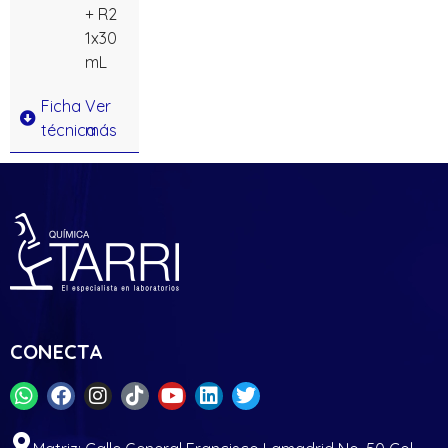
+ R2
1x30
mL
Ficha
Ver
técnica
más
CONECTA