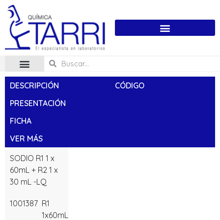
DESCRIPCIÓN
CÓDIGO
PRESENTACIÓN
FICHA
VER MÁS
SODIO R1 1 x
60mL + R2 1 x
30 mL -LQ
1001387
R1
1x60mL