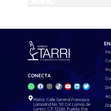
EN
Ini
Co
Pr
CONECTA
Co
Dir
Acc
Matriz: Calle General Francisco
Lamadrid No. 50 Col. Lomas de
Di
Loreto, C.P. 72260, Puebla, Pue.