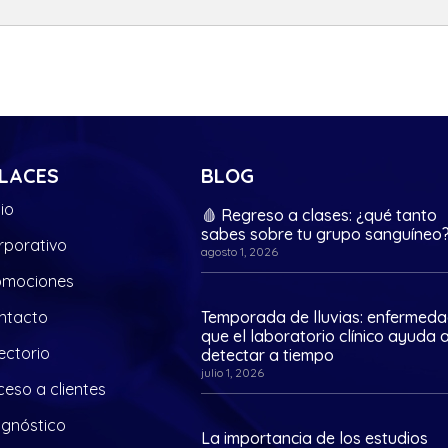
LACES
BLOG
cio
🩸 Regreso a clases: ¿qué tanto
sabes sobre tu grupo sanguíneo
rporativo
agosto 1, 2026
omociones
ntacto
Temporada de lluvias: enfermed
que el laboratorio clínico ayuda 
ectorio
detectar a tiempo
julio 1, 2026
eso a clientes
agnóstico
La importancia de los estudios