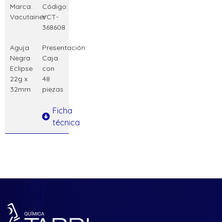
Marca:
Código:
Vacutainer
VCT-
368608
Aguja
Presentación:
Negra
Caja
Eclipse
con
22g x
48
32mm
piezas
Ficha
técnica