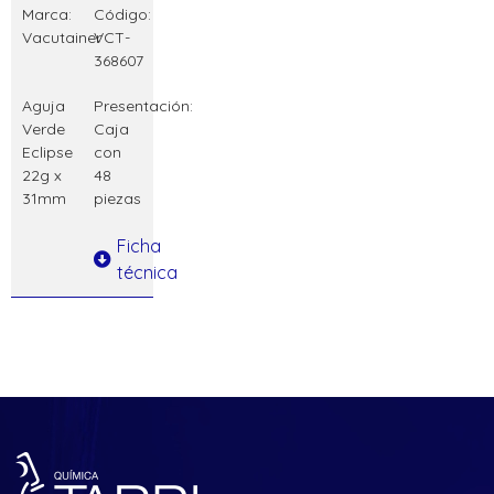
Marca:
Código:
Vacutainer
VCT-
368607
Aguja
Presentación:
Verde
Caja
Eclipse
con
22g x
48
31mm
piezas
Ficha
técnica