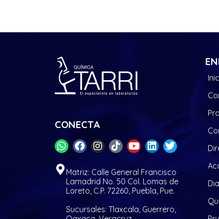
EN
Ini
Co
Pr
CONECTA
Co
Dir
Acc
Matriz: Calle General Francisco
Lamadrid No. 50 Col. Lomas de
Di
Loreto, C.P. 72260, Puebla, Pue.
Quí
Sucursales: Tlaxcala, Guerrero,
Oaxaca, Veracruz
Pr