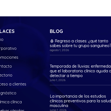
LACES
BLOG
cio
🩸 Regreso a clases: ¿qué tanto
sabes sobre tu grupo sanguíneo
rporativo
agosto 1, 2026
omociones
ntacto
Temporada de lluvias: enfermed
que el laboratorio clínico ayuda 
ectorio
detectar a tiempo
julio 1, 2026
eso a clientes
agnóstico
La importancia de los estudios
clínicos preventivos para la salu
mica clínica
masculina
junio 1, 2026
uebas rápidas