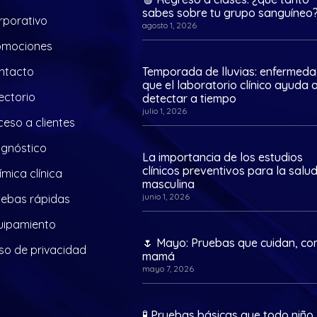
sabes sobre tu grupo sanguíneo
rporativo
agosto 1, 2026
omociones
ntacto
Temporada de lluvias: enfermed
que el laboratorio clínico ayuda 
ectorio
detectar a tiempo
julio 1, 2026
eso a clientes
agnóstico
La importancia de los estudios
clínicos preventivos para la salu
mica clínica
masculina
junio 1, 2026
uebas rápidas
uipamiento
🌷 Mayo: Pruebas que cuidan, c
so de privacidad
mamá
mayo 7, 2026
🧪 Pruebas básicas que todo niño