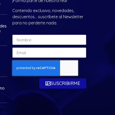
¡Forma parte de nuestra red!
?
Contenido exclusivo, novedades,
descuentos… suscríbete al Newsletter
para no perderte nada.
ades
a
d
SUSCRIBIRME
omo