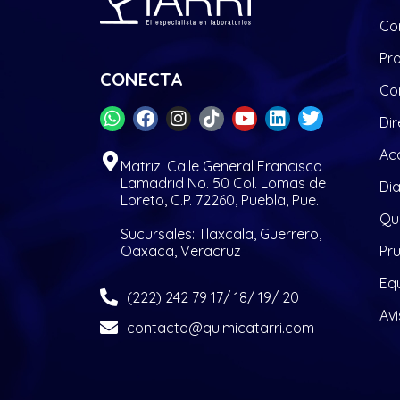
Co
Pr
CONECTA
Co
Dir
Acc
Matriz: Calle General Francisco
Lamadrid No. 50 Col. Lomas de
Di
Loreto, C.P. 72260, Puebla, Pue.
Quí
Sucursales: Tlaxcala, Guerrero,
Oaxaca, Veracruz
Pr
Eq
(222) 242 79 17/ 18/ 19/ 20
Avi
contacto@quimicatarri.com