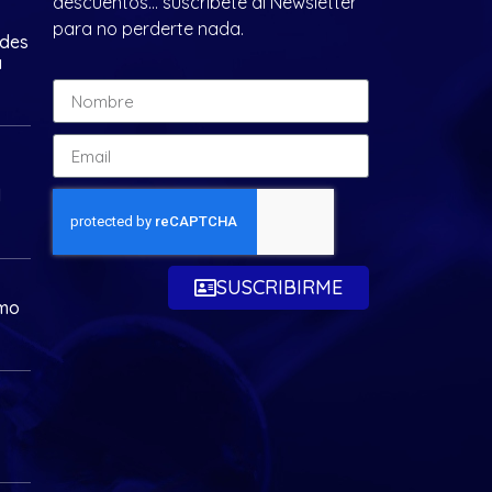
descuentos… suscríbete al Newsletter
para no perderte nada.
ades
a
d
SUSCRIBIRME
omo