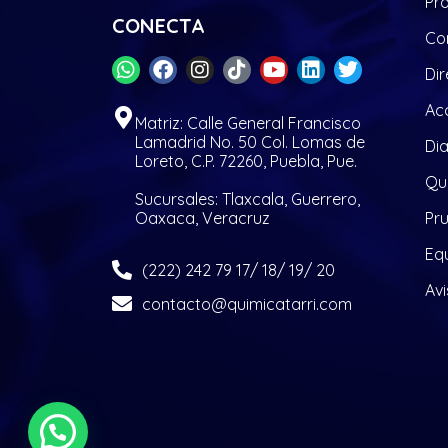
Pr
CONECTA
Co
Dir
Acc
Matriz: Calle General Francisco
Lamadrid No. 50 Col. Lomas de
Di
Loreto, C.P. 72260, Puebla, Pue.
Quí
Sucursales: Tlaxcala, Guerrero,
Oaxaca, Veracruz
Pr
Eq
(222) 242 79 17/ 18/ 19/ 20
Avi
contacto@quimicatarri.com