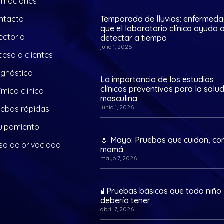
omociones
ntacto
Temporada de lluvias: enfermed
que el laboratorio clínico ayuda 
ectorio
detectar a tiempo
julio 1, 2026
eso a clientes
agnóstico
La importancia de los estudios
clínicos preventivos para la salu
mica clínica
masculina
junio 1, 2026
uebas rápidas
uipamiento
🌷 Mayo: Pruebas que cuidan, c
so de privacidad
mamá
mayo 7, 2026
🧪 Pruebas básicas que todo niño
debería tener
abril 7, 2026