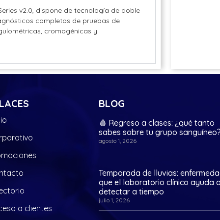
ries v2.0, dispone de tecnología de doble
diagnósticos completos de pruebas de
gulométricas, cromogénicas y
LACES
BLOG
cio
🩸 Regreso a clases: ¿qué tanto
sabes sobre tu grupo sanguíneo
rporativo
agosto 1, 2026
omociones
ntacto
Temporada de lluvias: enfermed
que el laboratorio clínico ayuda 
ectorio
detectar a tiempo
julio 1, 2026
eso a clientes