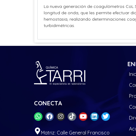
La nueva generación de coagulómetros CoL Se
longitud de onda, que les permite efectuar 
hemostasia, realizando determinaciones coa
turbidimétricas.
EN
Ini
Co
Pr
CONECTA
Co
Dir
Acc
Matriz: Calle General Francisco