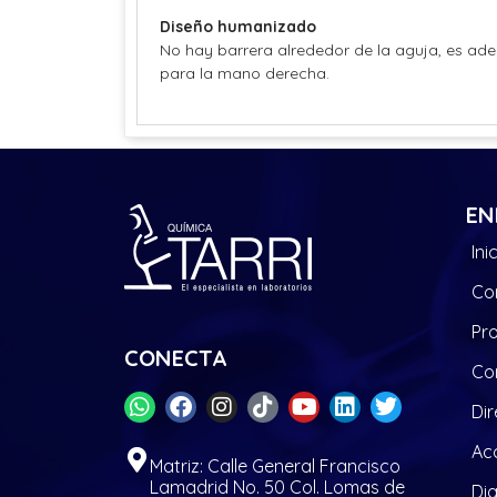
Diseño humanizado
No hay barrera alrededor de la aguja, es a
para la mano derecha.
EN
Ini
Co
Pr
CONECTA
Co
Dir
Acc
Matriz: Calle General Francisco
Lamadrid No. 50 Col. Lomas de
Di