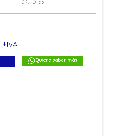
SKU: DF55
0 +IVA
Quiero saber más