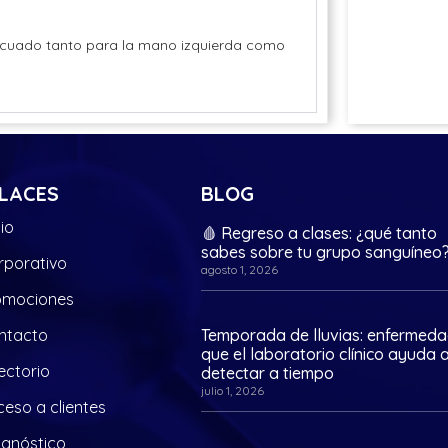
decuado tanto para la mano izquierda como
LACES
BLOG
cio
🩸 Regreso a clases: ¿qué tanto
sabes sobre tu grupo sanguíneo
rporativo
agosto 1, 2026
omociones
ntacto
Temporada de lluvias: enfermed
que el laboratorio clínico ayuda 
ectorio
detectar a tiempo
julio 1, 2026
eso a clientes
agnóstico