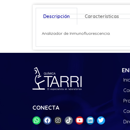
Descripción
Características
Analizador de Inmunofluorescencia.
EN
Ini
Co
Pr
CONECTA
Co
Dir