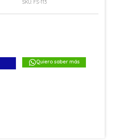
SKU: FS-113
Quiero saber más