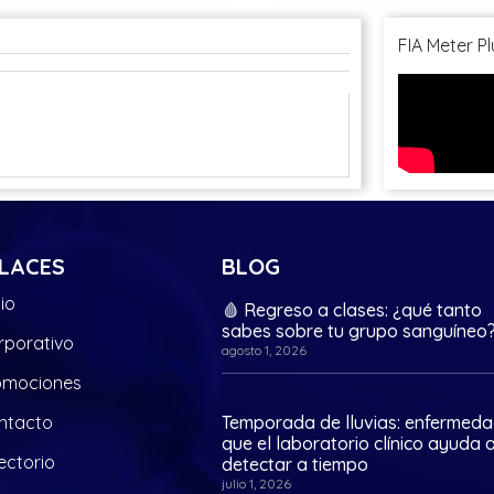
FIA Meter Pl
LACES
BLOG
cio
🩸 Regreso a clases: ¿qué tanto
sabes sobre tu grupo sanguíneo
rporativo
agosto 1, 2026
omociones
ntacto
Temporada de lluvias: enfermed
que el laboratorio clínico ayuda 
ectorio
detectar a tiempo
julio 1, 2026