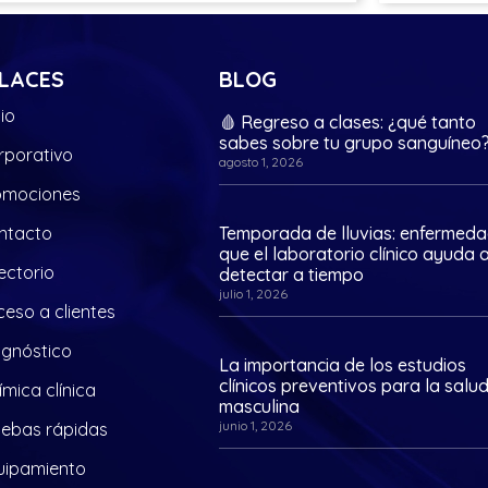
LACES
BLOG
cio
🩸 Regreso a clases: ¿qué tanto
sabes sobre tu grupo sanguíneo
rporativo
agosto 1, 2026
omociones
ntacto
Temporada de lluvias: enfermed
que el laboratorio clínico ayuda 
ectorio
detectar a tiempo
julio 1, 2026
eso a clientes
agnóstico
La importancia de los estudios
clínicos preventivos para la salu
mica clínica
masculina
junio 1, 2026
uebas rápidas
uipamiento