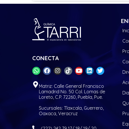
EN
Ini
Co
Pr
CONECTA
Co
Dir
Acc
Matriz: Calle General Francisco
Lamadrid No. 50 Col. Lomas de
Di
Loreto, C.P. 72260, Puebla, Pue.
Quí
Sucursales: Tlaxcala, Guerrero,
Oaxaca, Veracruz
Pr
Eq
(222) 242 79 17/ 18/ 19/ 20