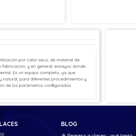
lización por calor seco, de material de
e fabricación, y en general, ensayos donde
ental. Es un equipo completo, ya que
 natural, para diferentes procedimientos y
ción de los parámetros conﬁgurados.
LACES
BLOG
cio
🩸 Regreso a clases: ¿qué tanto