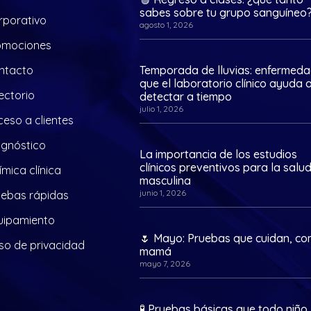
sabes sobre tu grupo sanguíneo
rporativo
agosto 1, 2026
omociones
ntacto
Temporada de lluvias: enfermed
que el laboratorio clínico ayuda 
ectorio
detectar a tiempo
julio 1, 2026
eso a clientes
agnóstico
La importancia de los estudios
clínicos preventivos para la salu
mica clínica
masculina
junio 1, 2026
uebas rápidas
uipamiento
🌷 Mayo: Pruebas que cuidan, c
so de privacidad
mamá
mayo 7, 2026
🧪 Pruebas básicas que todo niño