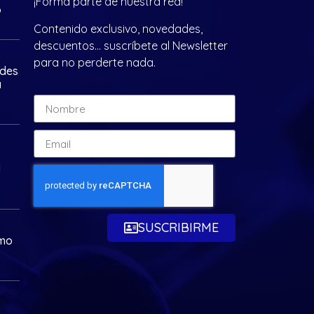
¡Forma parte de nuestra red!
?
Contenido exclusivo, novedades,
descuentos… suscríbete al Newsletter
para no perderte nada.
ades
a
d
SUSCRIBIRME
omo