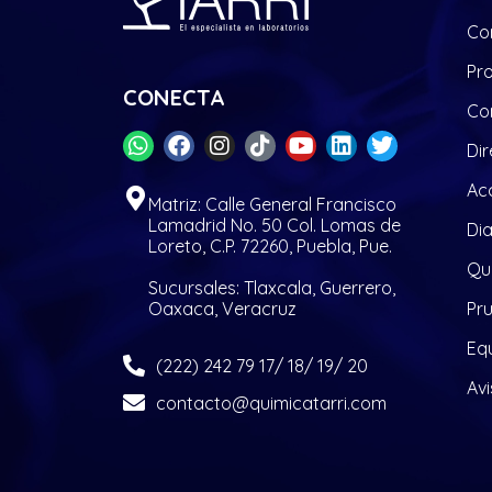
Co
Pr
CONECTA
Co
Dir
Acc
Matriz: Calle General Francisco
Lamadrid No. 50 Col. Lomas de
Di
Loreto, C.P. 72260, Puebla, Pue.
Quí
Sucursales: Tlaxcala, Guerrero,
Oaxaca, Veracruz
Pr
Eq
(222) 242 79 17/ 18/ 19/ 20
Avi
contacto@quimicatarri.com