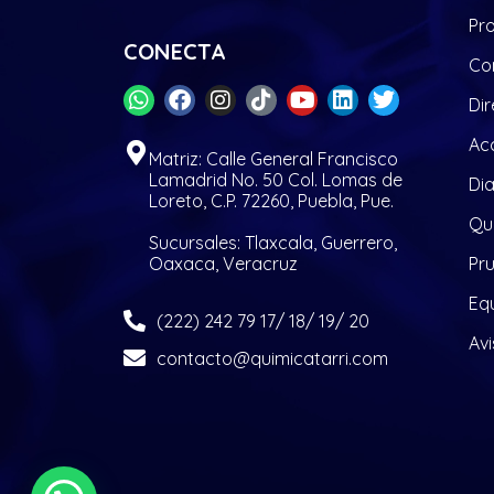
Pr
CONECTA
Co
Dir
Acc
Matriz: Calle General Francisco
Lamadrid No. 50 Col. Lomas de
Di
Loreto, C.P. 72260, Puebla, Pue.
Quí
Sucursales: Tlaxcala, Guerrero,
Oaxaca, Veracruz
Pr
Eq
(222) 242 79 17/ 18/ 19/ 20
Avi
contacto@quimicatarri.com