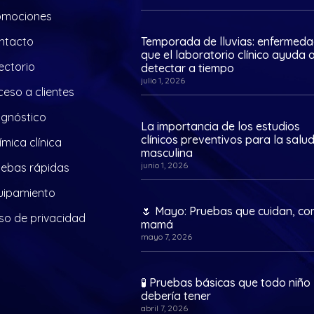
omociones
ntacto
Temporada de lluvias: enfermed
que el laboratorio clínico ayuda 
ectorio
detectar a tiempo
julio 1, 2026
eso a clientes
agnóstico
La importancia de los estudios
clínicos preventivos para la salu
mica clínica
masculina
junio 1, 2026
uebas rápidas
uipamiento
🌷 Mayo: Pruebas que cuidan, c
so de privacidad
mamá
mayo 7, 2026
🧪 Pruebas básicas que todo niño
debería tener
abril 7, 2026