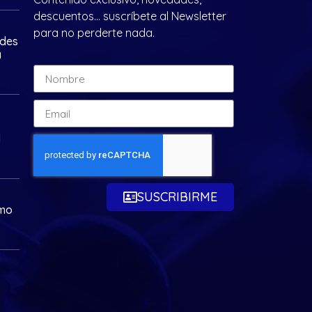
descuentos… suscríbete al Newsletter
para no perderte nada.
ades
a
d
SUSCRIBIRME
omo