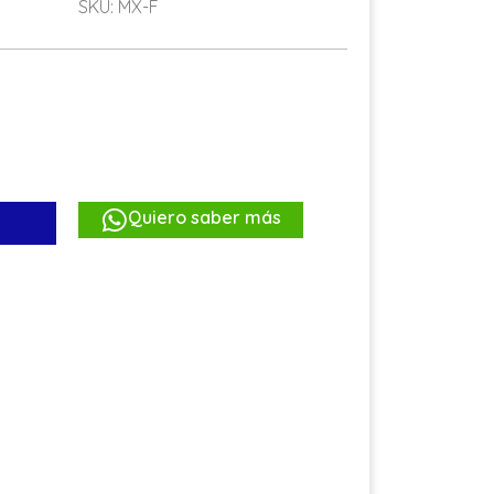
SKU: MX-F
Quiero saber más