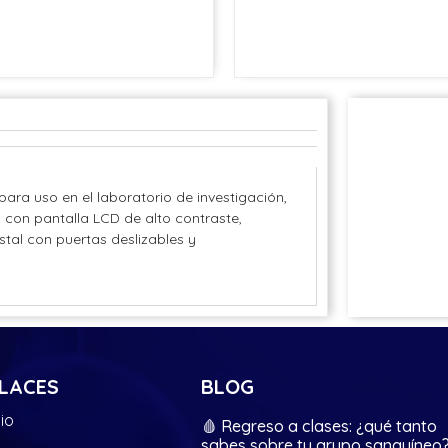
para uso en el laboratorio de investigación,
a con pantalla LCD de alto contraste,
stal con puertas deslizables y
LACES
BLOG
cio
🩸 Regreso a clases: ¿qué tanto
sabes sobre tu grupo sanguíneo