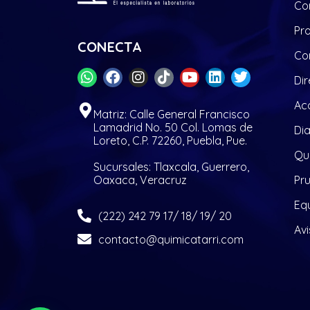
Co
Pr
CONECTA
Co
Dir
Acc
Matriz: Calle General Francisco
Lamadrid No. 50 Col. Lomas de
Di
Loreto, C.P. 72260, Puebla, Pue.
Quí
Sucursales: Tlaxcala, Guerrero,
Oaxaca, Veracruz
Pr
Eq
(222) 242 79 17/ 18/ 19/ 20
Avi
contacto@quimicatarri.com