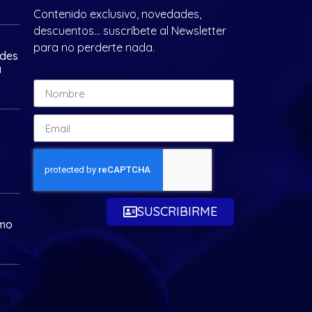
Contenido exclusivo, novedades,
descuentos… suscríbete al Newsletter
para no perderte nada.
ades
a
d
SUSCRIBIRME
omo