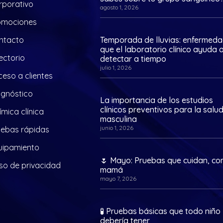
rporativo
agosto 1, 2026
omociones
ntacto
Temporada de lluvias: enfermed
que el laboratorio clínico ayuda 
ectorio
detectar a tiempo
julio 1, 2026
eso a clientes
agnóstico
La importancia de los estudios
clínicos preventivos para la salu
mica clínica
masculina
junio 1, 2026
uebas rápidas
uipamiento
🌷 Mayo: Pruebas que cuidan, c
so de privacidad
mamá
mayo 7, 2026
🧪 Pruebas básicas que todo niño
debería tener