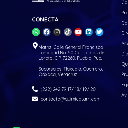
Co
Pr
CONECTA
Co
Dir
Acc
Matriz: Calle General Francisco
Lamadrid No. 50 Col. Lomas de
Di
Loreto, C.P. 72260, Puebla, Pue.
Quí
Sucursales: Tlaxcala, Guerrero,
Oaxaca, Veracruz
Pr
Eq
(222) 242 79 17/ 18/ 19/ 20
Avi
contacto@quimicatarri.com