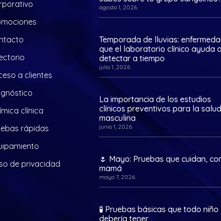
rporativo
agosto 1, 2026
omociones
ntacto
Temporada de lluvias: enfermed
que el laboratorio clínico ayuda 
ectorio
detectar a tiempo
julio 1, 2026
eso a clientes
agnóstico
La importancia de los estudios
clínicos preventivos para la salu
mica clínica
masculina
junio 1, 2026
uebas rápidas
uipamiento
🌷 Mayo: Pruebas que cuidan, c
so de privacidad
mamá
mayo 7, 2026
🧪 Pruebas básicas que todo niño
debería tener