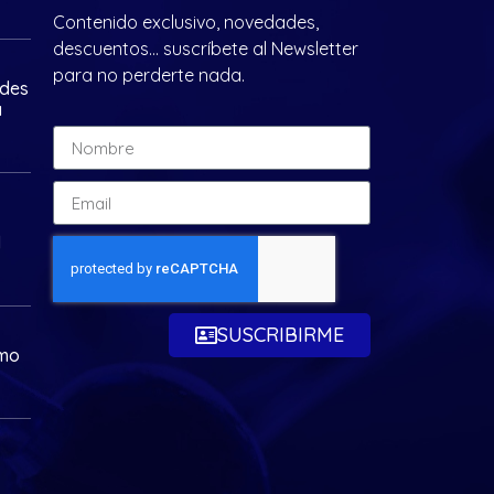
Contenido exclusivo, novedades,
descuentos… suscríbete al Newsletter
para no perderte nada.
ades
a
d
SUSCRIBIRME
omo