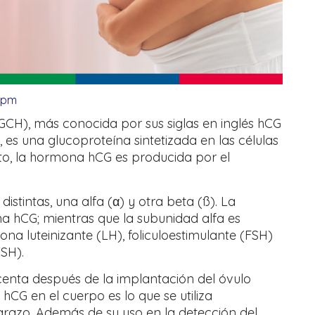
 pm
CH), más conocida por sus siglas en inglés hCG
, es una glucoproteína sintetizada en las células
eto, la hormona hCG es producida por el
stintas, una alfa (α) y otra beta (ß). La
a hCG; mientras que la subunidad alfa es
ona luteinizante (LH), foliculoestimulante (FSH)
TSH).
enta después de la implantación del óvulo
hCG en el cuerpo es lo que se utiliza
zo. Además de su uso en la detección del