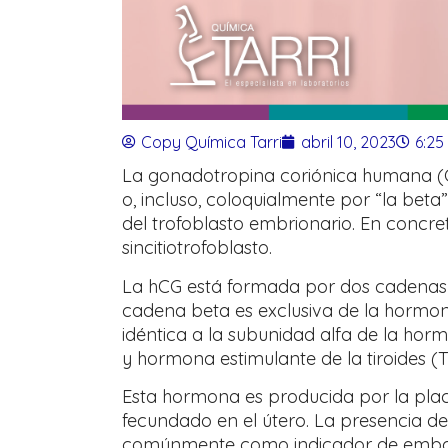
Copy Química Tarri
abril 10, 2023
6:25
La gonadotropina coriónica humana (G
o, incluso, coloquialmente por “la beta”
del trofoblasto embrionario. En concr
sincitiotrofoblasto.
La hCG está formada por dos cadenas di
cadena beta es exclusiva de la hormon
idéntica a la subunidad alfa de la horm
y hormona estimulante de la tiroides (
Esta hormona es producida por la plac
fecundado en el útero. La presencia de 
comúnmente como indicador de embara