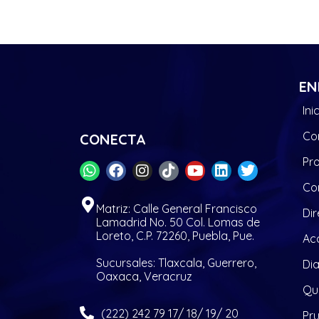
EN
Ini
Co
CONECTA
Pr
Co
Matriz: Calle General Francisco
Dir
Lamadrid No. 50 Col. Lomas de
Loreto, C.P. 72260, Puebla, Pue.
Acc
Sucursales: Tlaxcala, Guerrero,
Di
Oaxaca, Veracruz
Quí
(222) 242 79 17/ 18/ 19/ 20
Pr