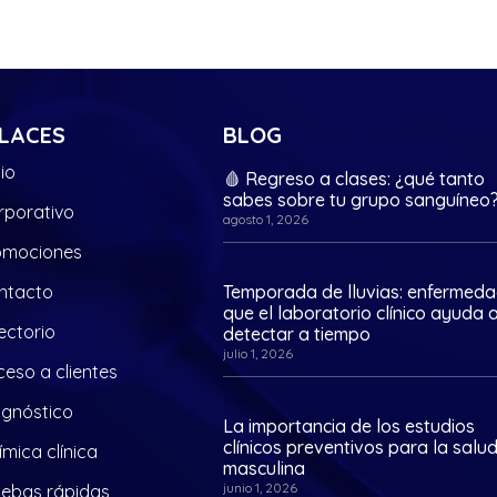
LACES
BLOG
cio
🩸 Regreso a clases: ¿qué tanto
sabes sobre tu grupo sanguíneo
rporativo
agosto 1, 2026
omociones
ntacto
Temporada de lluvias: enfermed
que el laboratorio clínico ayuda 
ectorio
detectar a tiempo
julio 1, 2026
eso a clientes
agnóstico
La importancia de los estudios
clínicos preventivos para la salu
mica clínica
masculina
junio 1, 2026
uebas rápidas