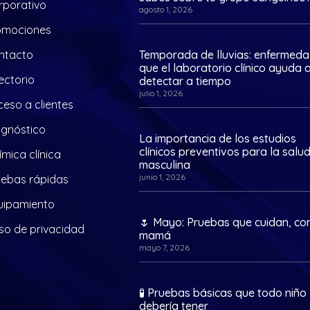
rporativo
agosto 1, 2026
omociones
ntacto
Temporada de lluvias: enfermed
que el laboratorio clínico ayuda 
ectorio
detectar a tiempo
julio 1, 2026
eso a clientes
agnóstico
La importancia de los estudios
clínicos preventivos para la salu
mica clínica
masculina
junio 1, 2026
uebas rápidas
uipamiento
🌷 Mayo: Pruebas que cuidan, c
so de privacidad
mamá
mayo 7, 2026
🧪 Pruebas básicas que todo niño
debería tener