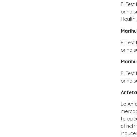
El Tes
orina 
Health
Marih
El Tes
orina 
Marihu
El Tes
orina 
Anfeta
La Anfe
mercad
terape
efinefr
inducen