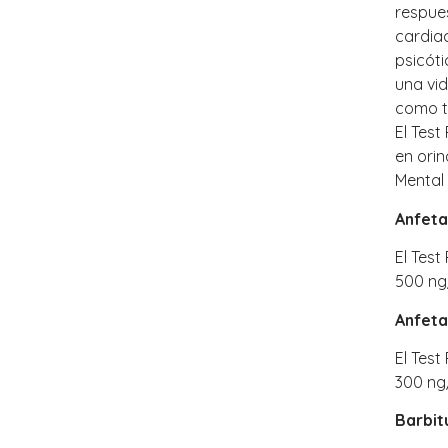
respues
cardia
psicó
una vid
como t
El Tes
en ori
Mental
Anfet
El Tes
500 ng
Anfeta
El Tes
300 ng
Barbit