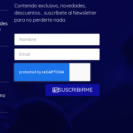
Contenido exclusivo, novedades,
descuentos… suscríbete al Newsletter
para no perderte nada.
ades
a
d
SUSCRIBIRME
omo