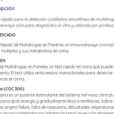
ipción:
 rápido para la detección cualitativa simultánea de multid
nsayo sólo para diagnóstico in vitro y utilizado por profesi
NDICADO
 Rápido de Multidrogas en Panel es un inmunoensayo cromatog
multiples y sus metabolitos en orina.
MEN
 de Multidrogas en Paneles un test rápido en orina que puede 
ento. El test utiliza anticuerpos monoclonales para detecta
ficas en orina.
a (COC 300)
ina es un potente estimulante del sistema nervioso central y
ciona gran energía y gradualmente lleva a temblores, sobre 
s origina fiebre, falta de respuesta, dificultades respiratori
se autoadministra por inhalación nasal, inyección intraveno