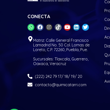
Co
Pr
CONECTA
Co
Dir
Acc
Matriz: Calle General Francisco
Lamadrid No. 50 Col. Lomas de
Di
Loreto, C.P. 72260, Puebla, Pue.
Quí
Sucursales: Tlaxcala, Guerrero,
Oaxaca, Veracruz
Pr
Eq
(222) 242 79 17/ 18/ 19/ 20
Avi
contacto@quimicatarri.com