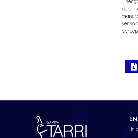
Elries
durant
manera
sensaci
percepc
EN
Ini