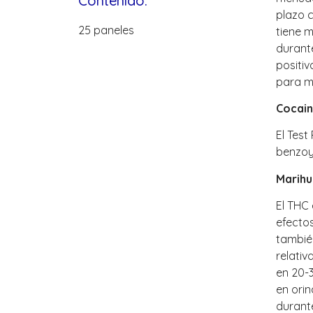
Contenido:
plazo 
25 paneles
tiene m
durante
positi
para m
Cocain
El Test
benzoy
Marihu
El THC 
efectos
tambié
relati
en 20-3
en ori
durante