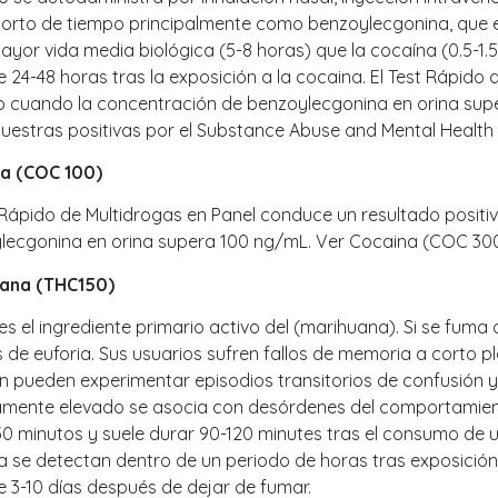
corto de tiempo principalmente como benzoylecgonina, que es 
ayor vida media biológica (5-8 horas) que la cocaína (0.5-
 24-48 horas tras la exposición a la cocaina. El Test Rápid
vo cuando la concentración de benzoylecgonina en orina supe
uestras positivas por el Substance Abuse and Mental Health 
a (COC 100)
 Rápido de Multidrogas en Panel conduce un resultado positi
lecgonina en orina supera 100 ng/mL. Ver Cocaina (COC 300
ana (THC150)
es el ingrediente primario activo del (marihuana). Si se fum
 de euforia. Sus usuarios sufren fallos de memoria a corto pla
n pueden experimentar episodios transitorios de confusión y
vamente elevado se asocia con desórdenes del comportamie
0 minutos y suele durar 90-120 minutes tras el consumo de un
na se detectan dentro de un periodo de horas tras exposicio
 3-10 días después de dejar de fumar.