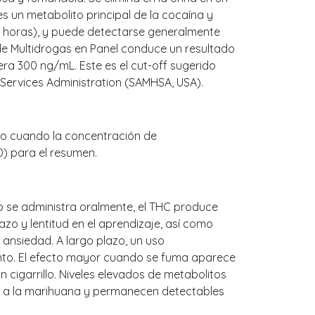
un metabolito principal de la cocaína y
1.5 horas), y puede detectarse generalmente
o de Multidrogas en Panel conduce un resultado
ra 300 ng/mL. Este es el cut-off sugerido
Services Administration (SAMHSA, USA).
vo cuando la concentración de
) para el resumen.
a o se administra oralmente, el THC produce
zo y lentitud en el aprendizaje, así como
 ansiedad. A largo plazo, un uso
nto. El efecto mayor cuando se fuma aparece
 cigarrillo. Niveles elevados de metabolitos
́n a la marihuana y permanecen detectables