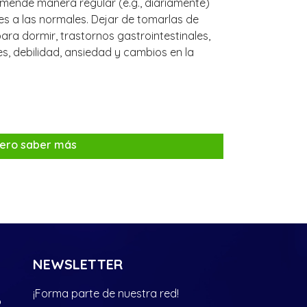
ende manera regular (e.g., diariamente)
s a las normales. Dejar de tomarlas de
ra dormir, trastornos gastrointestinales,
res, debilidad, ansiedad y cambios en la
ero saber más
NEWSLETTER
¡Forma parte de nuestra red!
?