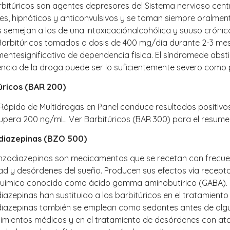
rbitúricos son agentes depresores del Sistema nervioso cen
s, hipnóticos y anticonvulsivos y se toman siempre oralment
 semejan a los de una intoxicaciónalcohólica y suuso crónic
. Barbitúricos tomados a dosis de 400 mg/día durante 2-3 m
amentesignificativo de dependencia física. El síndromede a
encia de la droga puede ser lo suficientemente severo como 
úricos (BAR 200)
 Rápido de Multidrogas en Panel conduce resultados positivo
supera 200 ng/mL. Ver Barbitúricos (BAR 300) para el resume
diazepinas (BZO 500)
nzodiazepinas son medicamentos que se recetan con frecuenc
d y desórdenes del sueño. Producen sus efectos vía recept
uímico conocido como ácido gamma aminobutírico (GABA). D
azepinas han sustituido a los barbitúricos en el tratamiento
iazepinas también se emplean como sedantes antes de algun
imientos médicos y en el tratamiento de desórdenes con a