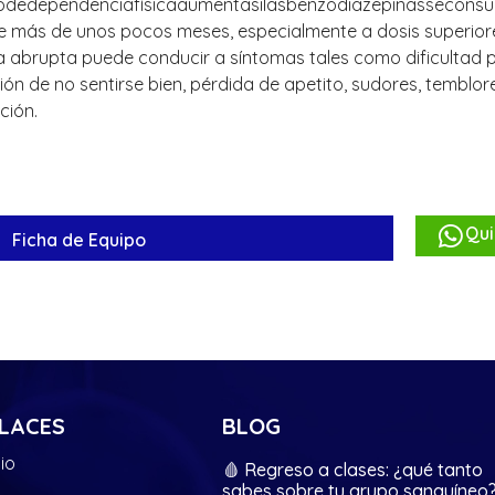
godedependenciafísicaaumentasilasbenzodiazepinasseconsum
e más de unos pocos meses, especialmente a dosis superiore
 abrupta puede conducir a síntomas tales como dificultad pa
ón de no sentirse bien, pérdida de apetito, sudores, temblo
ión.
Qui
Ficha de Equipo
LACES
BLOG
cio
🩸 Regreso a clases: ¿qué tanto
sabes sobre tu grupo sanguíneo