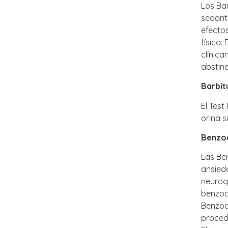
Los Ba
sedante
efectos
física
clínic
abstin
Barbit
El Test
orina 
Benzo
Las Be
ansieda
neuroq
benzodi
Benzod
proced