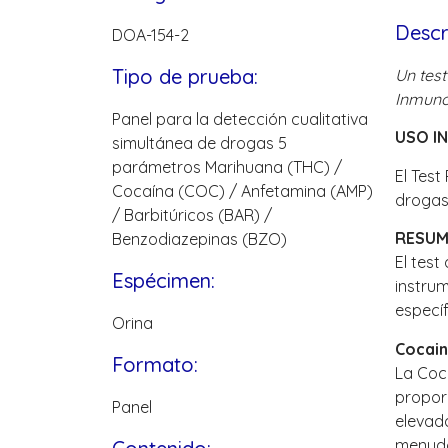
Descr
DOA-154-2
Tipo de prueba:
Un test
Inmunoe
Panel para la detección cualitativa
USO I
simultánea de drogas 5
parámetros Marihuana (THC) /
El Test
Cocaína (COC) / Anfetamina (AMP)
drogas 
/ Barbitúricos (BAR) /
RESU
Benzodiazepinas (BZO)
El test
Espécimen:
instrum
especí
Orina
Cocain
Formato:
La Coca
propor
Panel
elevada
menudo 