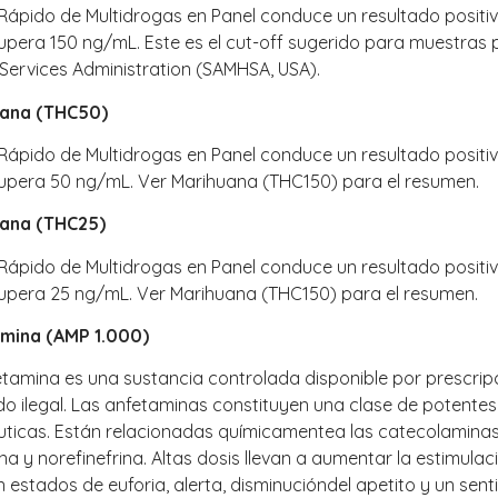
t Rápido de Multidrogas en Panel conduce un resultado posi
supera 150 ng/mL. Este es el cut-off sugerido para muestras 
 Services Administration (SAMHSA, USA).
uana (THC50)
t Rápido de Multidrogas en Panel conduce un resultado posi
supera 50 ng/mL. Ver Marihuana (THC150) para el resumen.
ana (THC25)
t Rápido de Multidrogas en Panel conduce un resultado posi
supera 25 ng/mL. Ver Marihuana (THC150) para el resumen.
mina (AMP 1.000)
tamina es una sustancia controlada disponible por prescripci
o ilegal. Las anfetaminas constituyen una clase de potente
́uticas. Están relacionadas químicamentea las catecolamin
ina y norefinefrina. Altas dosis llevan a aumentar la estimulac
 estados de euforia, alerta, disminucióndel apetito y un sen