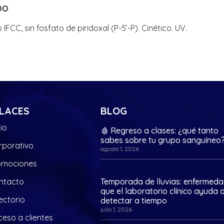
DO
 IFCC, sin fosfato de piridoxal (P-5’-P). Cinético. UV.
LACES
BLOG
cio
🩸 Regreso a clases: ¿qué tanto
sabes sobre tu grupo sanguíneo
rporativo
agosto 1, 2026
omociones
ntacto
Temporada de lluvias: enfermed
que el laboratorio clínico ayuda 
ectorio
detectar a tiempo
julio 1, 2026
eso a clientes