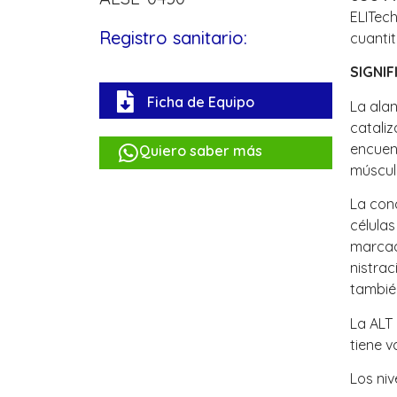
ELITech
Registro sanitario:
cuanti
SIGNIF
Ficha de Equipo
La ala
cataliz
encuent
Quiero saber más
múscul
La conc
célula
marcada
nistrac
tambié
La ALT 
tiene v
Los niv