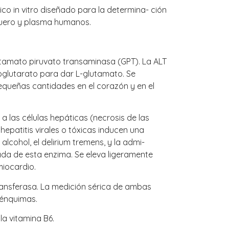
co in vitro diseñado para la determina- ción
 suero y plasma humanos.
utamato piruvato transaminasa (GPT). La ALT
toglutarato para dar L-glutamato. Se
equeñas cantidades en el corazón y en el
las células hepáticas (necrosis de las
s hepatitis virales o tóxicas inducen una
alcohol, el delirium tremens, y la admi-
rada de esta enzima. Se eleva ligeramente
miocardio.
ransferasa. La medición sérica de ambas
rénquimas.
la vitamina B6.