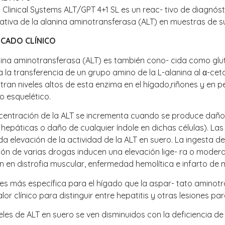
 Clinical Systems ALT/GPT 4+1 SL es un reac- tivo de diagnósti
tativa de la alanina aminotransferasa (ALT) en muestras de
ICADO CLÍNICO
nina aminotransferasa (ALT) es también cono- cida como gl
a la transferencia de un grupo amino de la L-alanina al α-ce
ran niveles altos de esta enzima en el hígado,riñones y en p
o esquelético.
entración de la ALT se incrementa cuando se produce daño a 
s hepáticas o daño de cualquier índole en dichas células). La
 elevación de la actividad de la ALT en suero. La ingesta de 
ión de varias drogas inducen una elevación lige- ra o mode
n en distrofia muscular, enfermedad hemolítica e infarto de 
es más específica para el hígado que la aspar- tato aminot
alor clínico para distinguir entre hepatitis y otras lesiones pa
eles de ALT en suero se ven disminuidos con la deficiencia de 