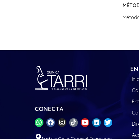
MÉTO
Método
EN
Ini
Co
Pr
CONECTA
Co
Dir
Acc