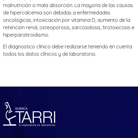
malnutrición o mala absorción. La mayoría de las causas
de hipercalcemia son debidas a enfermedades
oncológicas, intoxicación por vitamina D, aumento de la
retención renal, osteoporosis, sarcosidosis, tirotoxicosis e
hiperparatiroidismo.
El diagnostico clínico debe realizarse teniendo en cuenta
todos los datos clínicos y de laboratorio.