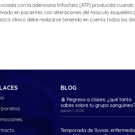
ociada con la adenosina trifosfato (ATP) producida cuando e
evado en pacientes con alteraciones del músculo esquelético y
tico clínico debe realizarse teniendo en cuenta todos los dat
LACES
BLOG
cio
🩸 Regreso a clases: ¿qué tanto
sabes sobre tu grupo sanguíneo
rporativo
agosto 1, 2026
omociones
ntacto
Temporada de lluvias: enfermed