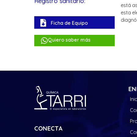
Registro sanitario:
está as
esta el
diagnós
Ficha de Equipo
Quiero saber más
EN
Ini
Co
Pr
CONECTA
Co