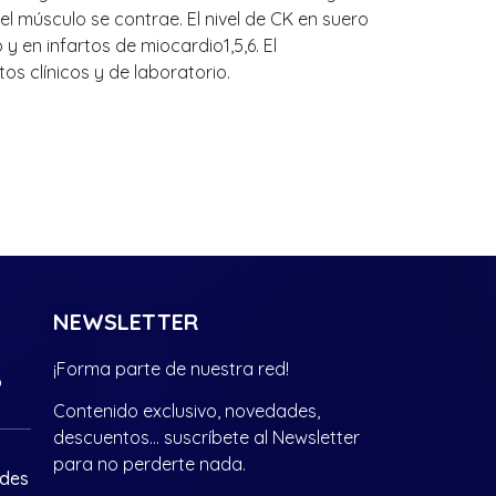
l músculo se contrae. El nivel de CK en suero
 en infartos de miocardio1,5,6. El
os clínicos y de laboratorio.
NEWSLETTER
¡Forma parte de nuestra red!
?
Contenido exclusivo, novedades,
descuentos… suscríbete al Newsletter
para no perderte nada.
ades