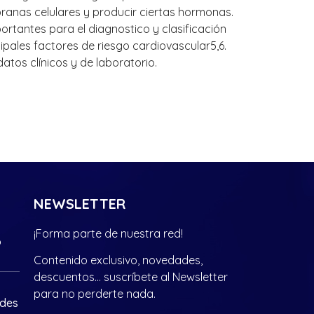
ranas celulares y producir ciertas hormonas.
ortantes para el diagnostico y clasificación
ncipales factores de riesgo cardiovascular5,6.
atos clínicos y de laboratorio.
NEWSLETTER
¡Forma parte de nuestra red!
?
Contenido exclusivo, novedades,
descuentos… suscríbete al Newsletter
para no perderte nada.
ades