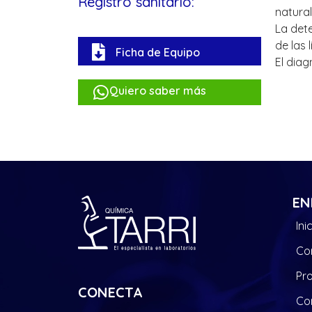
Registro sanitario:
natura
La dete
de las 
Ficha de Equipo
El diag
Quiero saber más
EN
Ini
Co
Pr
CONECTA
Co