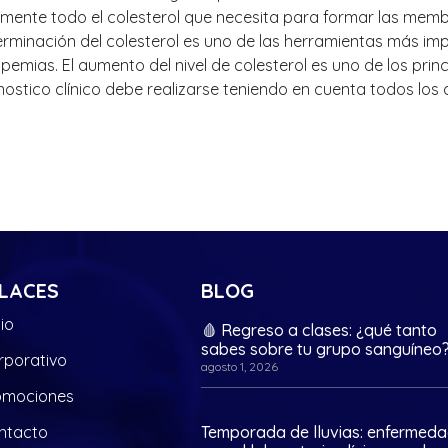
lmente todo el colesterol que necesita para formar las memb
rminación del colesterol es uno de las herramientas más imp
lipemias. El aumento del nivel de colesterol es uno de los pri
nostico clínico debe realizarse teniendo en cuenta todos los d
LACES
BLOG
cio
🩸 Regreso a clases: ¿qué tanto
sabes sobre tu grupo sanguíneo
rporativo
agosto 1, 2026
omociones
ntacto
Temporada de lluvias: enfermed