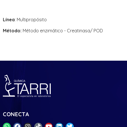
Línea
: Multipropósito
Método:
Método enzimático - Creatinasa/ POD
CONECTA