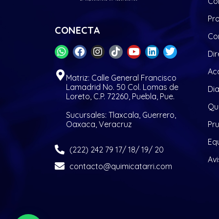
Co
Pr
CONECTA
Co
Dir
Acc
Matriz: Calle General Francisco
Lamadrid No. 50 Col. Lomas de
Di
Loreto, C.P. 72260, Puebla, Pue.
Quí
Sucursales: Tlaxcala, Guerrero,
Oaxaca, Veracruz
Pr
Eq
(222) 242 79 17/ 18/ 19/ 20
Avi
contacto@quimicatarri.com