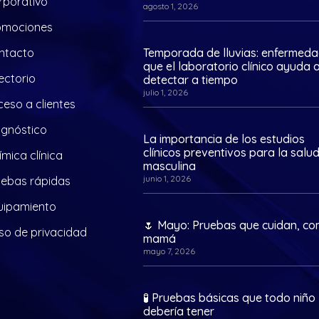
rporativo
agosto 1, 2026
omociones
ntacto
Temporada de lluvias: enfermed
que el laboratorio clínico ayuda 
ectorio
detectar a tiempo
julio 1, 2026
eso a clientes
agnóstico
La importancia de los estudios
clínicos preventivos para la salu
mica clínica
masculina
junio 1, 2026
uebas rápidas
uipamiento
🌷 Mayo: Pruebas que cuidan, c
so de privacidad
mamá
mayo 7, 2026
🧪 Pruebas básicas que todo niño
debería tener