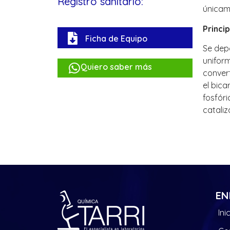
Registro sanitario:
únicam
Princi
Ficha de Equipo
Se dep
unifor
Quiero saber más
convert
el bic
fosfór
catali
EN
Ini