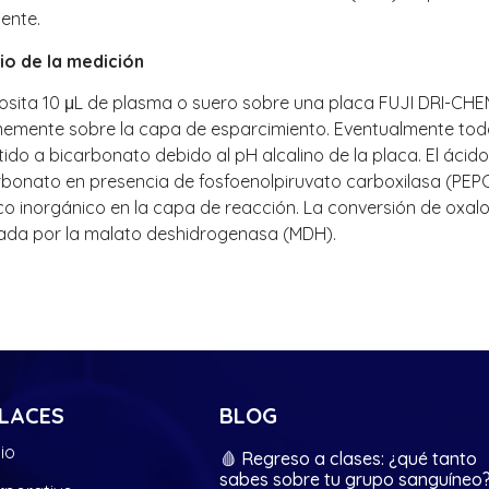
ente.
pio de la medición
osita 10 μL de plasma o suero sobre una placa FUJI DRI-CHEM
memente sobre la capa de esparcimiento. Eventualmente todo 
ido a bicarbonato debido al pH alcalino de la placa. El ácido
arbonato en presencia de fosfoenolpiruvato carboxilasa (PEP
ico inorgánico en la capa de reacción. La conversión de ox
zada por la malato deshidrogenasa (MDH).
LACES
BLOG
cio
🩸 Regreso a clases: ¿qué tanto
sabes sobre tu grupo sanguíneo