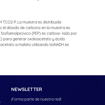
 TCO2-P. La muestra es distribuida
el dióxido de carbono en la muestra es
 fosfoenolpirúvico (PEP) es carboxi- lado por
C) para generar oxaloacetato y ácido
aloacetato a malato utilizando tioNADH es
NEWSLETTER
¡Forma parte de nuestra red!
?