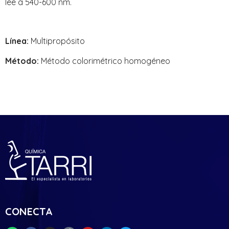
lee a 540-600 nm.
Línea:
Multipropósito
Método:
Método colorimétrico homogéneo
CONECTA