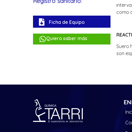
Registro sanitario:
interva
como a
Ficha de Equipo
REACT
Quiero saber más
Suero 
son esp
EN
Ini
Co