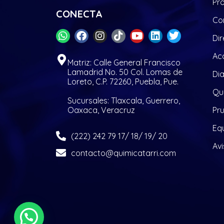
Pr
CONECTA
Co
Dir
Acc
Matriz: Calle General Francisco
Lamadrid No. 50 Col. Lomas de
Di
Loreto, C.P. 72260, Puebla, Pue.
Quí
Sucursales: Tlaxcala, Guerrero,
Oaxaca, Veracruz
Pr
Eq
(222) 242 79 17/ 18/ 19/ 20
Avi
contacto@quimicatarri.com