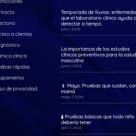
omociones
ntacto
Temporada de lluvias: enfermed
que el laboratorio clínico ayuda 
ectorio
detectar a tiempo
julio 1, 2026
eso a clientes
agnóstico
La importancia de los estudios
clínicos preventivos para la salu
mica clínica
masculina
junio 1, 2026
uebas rápidas
uipamiento
🌷 Mayo: Pruebas que cuidan, c
so de privacidad
mamá
mayo 7, 2026
🧪 Pruebas básicas que todo niño
debería tener
abril 7, 2026