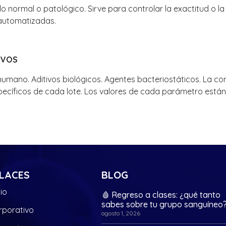
lo normal o patológico. Sirve para controlar la exactitud o l
utomatizadas.
IVOS
humano. Aditivos biológicos. Agentes bacteriostáticos. La 
ecíficos de cada lote. Los valores de cada parámetro están 
LACES
BLOG
cio
🩸 Regreso a clases: ¿qué tanto
sabes sobre tu grupo sanguíneo
rporativo
agosto 1, 2026