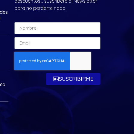
descuentos… suscríbete al Newsletter
para no perderte nada.
ades
a
d
SUSCRIBIRME
omo