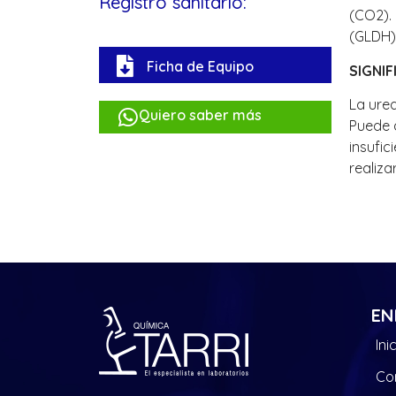
Registro sanitario:
(CO2).
(GLDH)
Ficha de Equipo
SIGNIF
La urea
Quiero saber más
Puede 
insufic
realiza
EN
Ini
Co