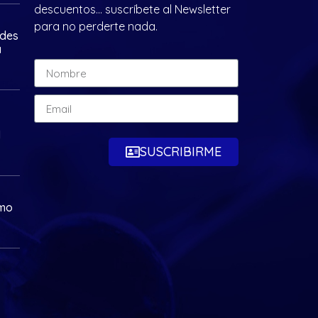
descuentos… suscríbete al Newsletter
para no perderte nada.
ades
a
d
SUSCRIBIRME
omo