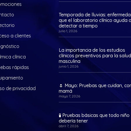
omociones
ntacto
Temporada de lluvias: enfermed
que el laboratorio clínico ayuda 
ectorio
detectar a tiempo
julio 1, 2026
eso a clientes
agnóstico
La importancia de los estudios
clínicos preventivos para la salu
mica clínica
masculina
junio 1, 2026
uebas rápidas
uipamiento
🌷 Mayo: Pruebas que cuidan, c
so de privacidad
mamá
mayo 7, 2026
🧪 Pruebas básicas que todo niño
debería tener
abril 7, 2026