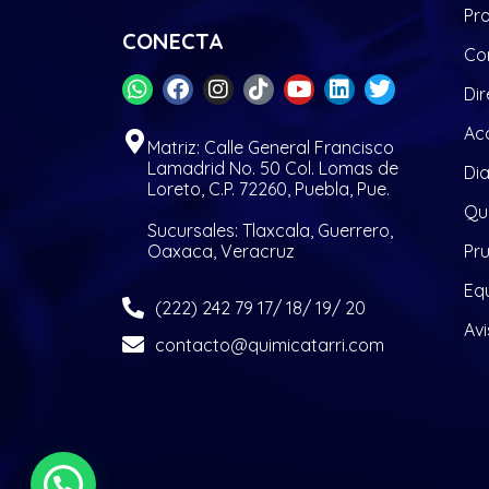
Pr
CONECTA
Co
Dir
Acc
Matriz: Calle General Francisco
Lamadrid No. 50 Col. Lomas de
Di
Loreto, C.P. 72260, Puebla, Pue.
Quí
Sucursales: Tlaxcala, Guerrero,
Oaxaca, Veracruz
Pr
Eq
(222) 242 79 17/ 18/ 19/ 20
Avi
contacto@quimicatarri.com