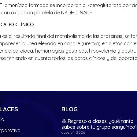
 El amoníaco formado se incorporan al -cetoglutarato por a
 con oxidación paralela de NADH a NAD+
ICADO CLÍNICO
 es el resultado final del metabolismo de las proteínas; se fo
aparecer la urea elevada en sangre (uremia) en dietas con 
iencia cardiaca, hemorragias gástricas, hipovolemia y obstruc
rse teniendo en cuenta todos los datos clínicos y de laborato
LACES
BLOG
cio
🩸 Regreso a clases: ¿qué tanto
sabes sobre tu grupo sanguíneo
rporativo
agosto 1, 2026