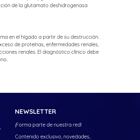
cción de la glutamato deshidrogenasa
rma en el hígado a partir de su destrucción.
exceso de proteínas, enfermedades renales,
ciones renales. El diagnóstico clínico debe
rio.
NEWSLETTER
¡Forma parte de nuestra red!
?
Contenido exclusivo, novedades,