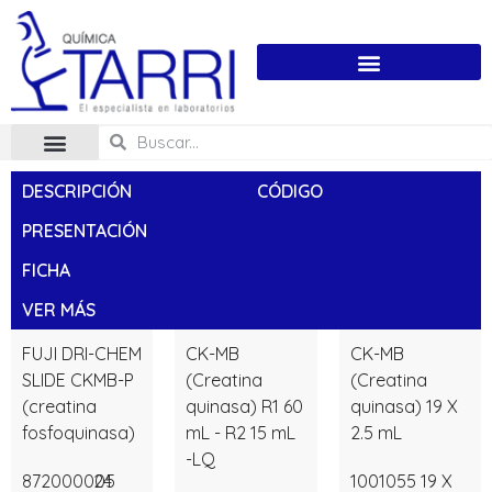
DESCRIPCIÓN
CÓDIGO
PRESENTACIÓN
FICHA
VER MÁS
FUJI DRI-CHEM
CK-MB
CK-MB
SLIDE CKMB-P
(Creatina
(Creatina
(creatina
quinasa) R1 60
quinasa) 19 X
fosfoquinasa)
mL - R2 15 mL
2.5 mL
-LQ
872000005
24
1001055
19 X