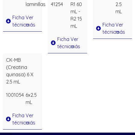
laminillas
41254
R1 60
2.5
mL -
mL
Ficha
Ver
R2 15
técnica
más
Ficha
Ver
mL
técnica
más
Ficha
Ver
técnica
más
CK-MB
(Creatina
quinasa) 6 X
2.5 mL
1001054
6x2.5
mL
Ficha
Ver
técnica
más